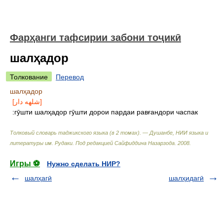
Фарҳанги тафсирии забони тоҷикӣ
шалҳадор
Толкование
Перевод
шалҳадор
[شلهه دار]
:гӯшти шалҳадор гӯшти дорои пардаи равғандори часпак
Толковый словарь таджикского языка (в 2 томах). — Душанбе, НИИ языка и
литературы им. Рудаки
.
Под редакцией Сайфиддина Назарзода
.
2008
.
Игры ⚽
Нужно сделать НИР?
шалҳагӣ
шалҳидагӣ